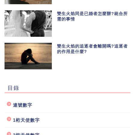
雙生火焰同是已婚者怎麼辦?統合所
需的事情
雙生火焰的追逐者會離開嗎?追逐者
的作用是什麼?
目錄
連號數字
1桁天使數字