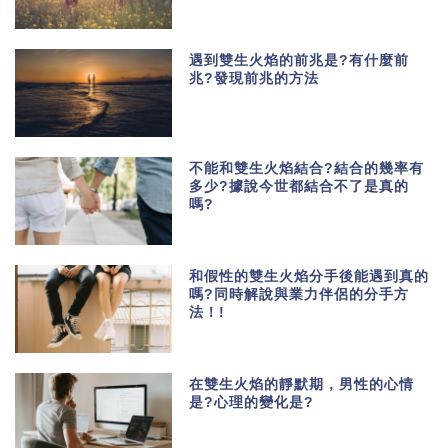
遇到雙生火焰的前兆是?有什麼前
兆?發現前兆的方法
不能和雙生火焰結合?結合的幾率有
多少?據說今世都結合不了是真的
嗎?
和假性的雙生火焰分手後能遇到真的
嗎?同時解說與業力伴侶的分手方
法！!
在雙生火焰的靜默期，男性的心情
是?心理的變化是?