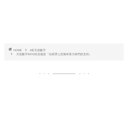
HOME
4桁天使數字
天使數字8833的含義是『在經濟上您擁有著大師們的支持』