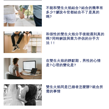
不能和雙生火焰結合?結合的幾率有
多少?據說今世都結合不了是真的
嗎?
和假性的雙生火焰分手後能遇到真的
嗎?同時解說與業力伴侶的分手方
法！!
在雙生火焰的靜默期，男性的心情
是?心理的變化是?
雙生火焰同是已婚者怎麼辦?統合所
需的事情