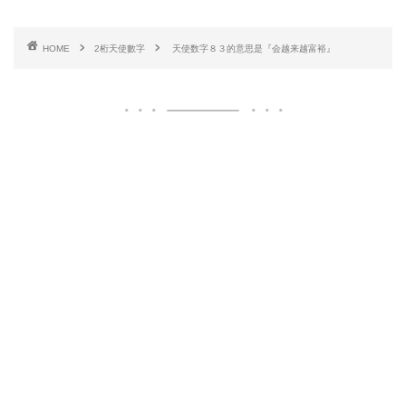
HOME
2桁天使數字
天使数字８３的意思是『会越来越富裕』