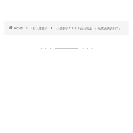
HOME
4桁天使數字
天使數字７８８８的意思是『什麼東西快要到了』