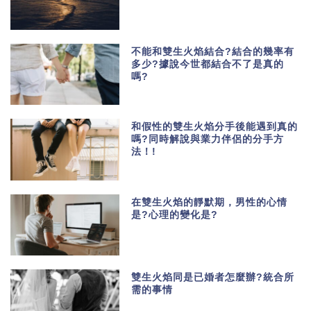
不能和雙生火焰結合?結合的幾率有
多少?據說今世都結合不了是真的
嗎?
和假性的雙生火焰分手後能遇到真的
嗎?同時解說與業力伴侶的分手方
法！!
在雙生火焰的靜默期，男性的心情
是?心理的變化是?
雙生火焰同是已婚者怎麼辦?統合所
需的事情