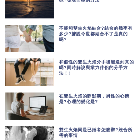
兆?發現前兆的方法
不能和雙生火焰結合?結合的幾率有
多少?據說今世都結合不了是真的
嗎?
和假性的雙生火焰分手後能遇到真的
嗎?同時解說與業力伴侶的分手方
法！!
在雙生火焰的靜默期，男性的心情
是?心理的變化是?
雙生火焰同是已婚者怎麼辦?統合所
需的事情