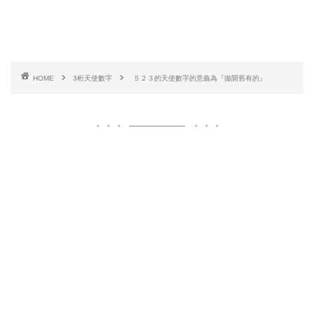
HOME
3桁天使數字
５２３的天使數字的意義為『拋開舊有的』