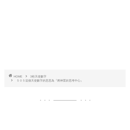
HOME
3桁天使數字
５０５這個天使數字的意思為『將神置於思考中心』