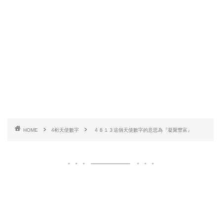
HOME
4桁天使數字
４８１３這個天使數字的意思為『凝聚豐富』