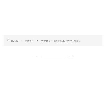
HOME
連號數字
天使數字４４的意思為『天使的輔助』