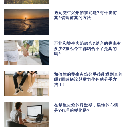
遇到雙生火焰的前兆是?有什麼前
兆?發現前兆的方法
不能和雙生火焰結合?結合的幾率有
多少?據說今世都結合不了是真的
嗎?
和假性的雙生火焰分手後能遇到真的
嗎?同時解說與業力伴侶的分手方
法！!
在雙生火焰的靜默期，男性的心情
是?心理的變化是?