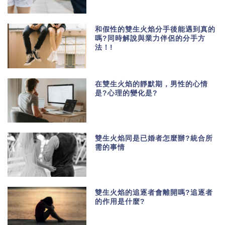
和假性的雙生火焰分手後能遇到真的
嗎?同時解說與業力伴侶的分手方
法！!
在雙生火焰的靜默期，男性的心情
是?心理的變化是?
雙生火焰同是已婚者怎麼辦?統合所
需的事情
雙生火焰的追逐者會離開嗎?追逐者
的作用是什麼?