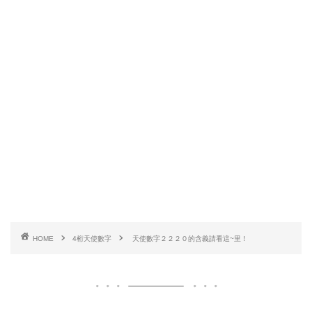
HOME
4桁天使數字
天使數字２２２０的含義請看這~里！