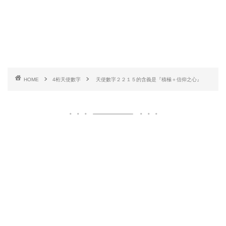
HOME
4桁天使數字
天使數字２２１５的含義是『積極＋信仰之心』