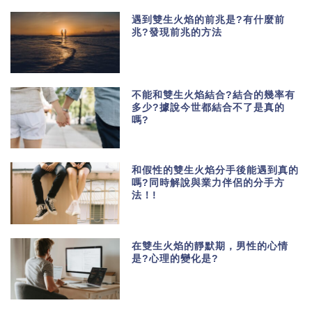
遇到雙生火焰的前兆是?有什麼前
兆?發現前兆的方法
不能和雙生火焰結合?結合的幾率有
多少?據說今世都結合不了是真的
嗎?
和假性的雙生火焰分手後能遇到真的
嗎?同時解說與業力伴侶的分手方
法！!
在雙生火焰的靜默期，男性的心情
是?心理的變化是?