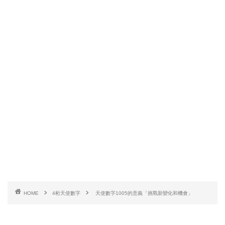
HOME
4桁天使數字
天使數字1005的意義「挑戰新變化和機會」