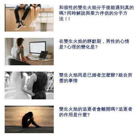
和假性的雙生火焰分手後能遇到真的
嗎?同時解說與業力伴侶的分手方
法！!
在雙生火焰的靜默期，男性的心情
是?心理的變化是?
雙生火焰同是已婚者怎麼辦?統合所
需的事情
雙生火焰的追逐者會離開嗎?追逐者
的作用是什麼?