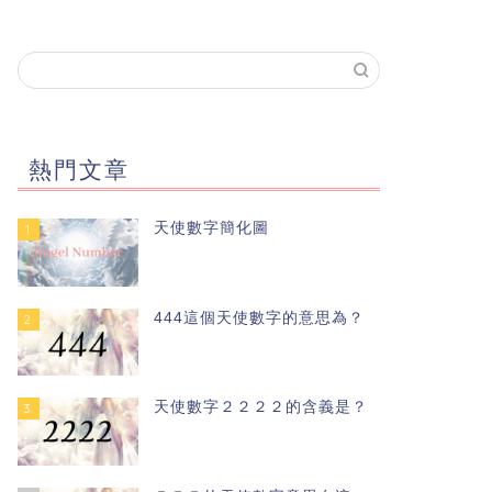
熱門文章
天使數字簡化圖
1
444這個天使數字的意思為？
2
天使數字２２２２的含義是？
3