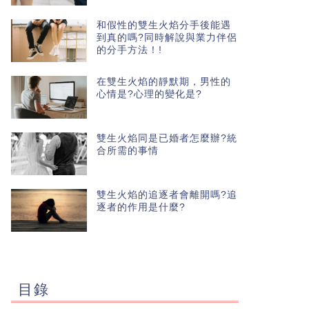
和假性的雙生火焰分手後能遇
到真的嗎?同時解說與業力伴侶
的分手方法！!
在雙生火焰的靜默期，男性的
心情是?心理的變化是?
雙生火焰同是已婚者怎麼辦?統
合所需的事情
雙生火焰的追逐者會離開嗎?追
逐者的作用是什麼?
目錄