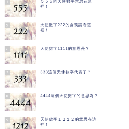
５５５的天使數字意思在這
4
裡！
天使數字222的含義請看這
5
裡！
天使數字1111的意思是？
6
333這個天使數字代表了？
7
4444這個天使數字的意思為？
8
天使數字１２１２的意思在這
9
裡！