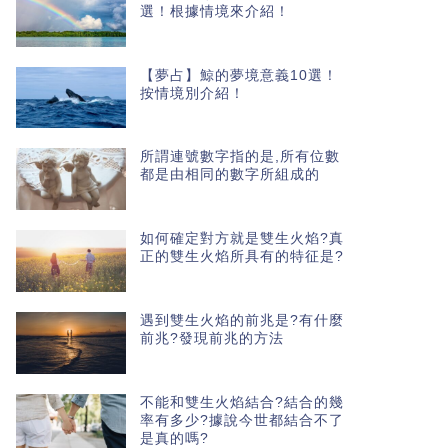
選！根據情境來介紹！
【夢占】鯨的夢境意義10選！
按情境別介紹！
所謂連號數字指的是,所有位數
都是由相同的數字所組成的
如何確定對方就是雙生火焰?真
正的雙生火焰所具有的特征是?
遇到雙生火焰的前兆是?有什麼
前兆?發現前兆的方法
不能和雙生火焰結合?結合的幾
率有多少?據說今世都結合不了
是真的嗎?