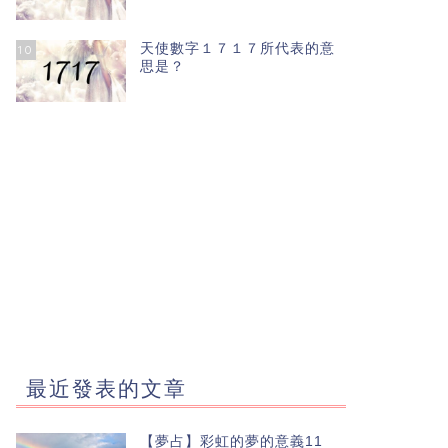
天使數字１７１７所代表的意
10
思是？
最近發表的文章
【夢占】彩虹的夢的意義11