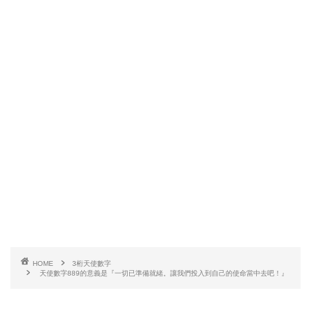
HOME
3桁天使數字
天使數字889的意義是『一切已準備就緒。讓我們投入到自己的使命當中去吧！』