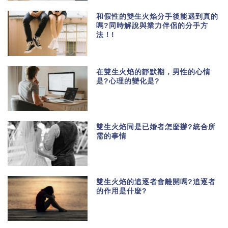
和假性的雙生火焰分手後能遇到真的
嗎?同時解說與業力伴侶的分手方
法！!
在雙生火焰的靜默期，男性的心情
是?心理的變化是?
雙生火焰同是已婚者怎麼辦?統合所
需的事情
雙生火焰的追逐者會離開嗎?追逐者
的作用是什麼?