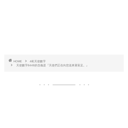
HOME
4桁天使數字
天使數字8448的含義是『天使們正在向您送來著富足。』