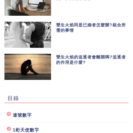
雙生火焰同是已婚者怎麼辦?統合所
需的事情
雙生火焰的追逐者會離開嗎?追逐者
的作用是什麼?
目錄
連號數字
1桁天使數字