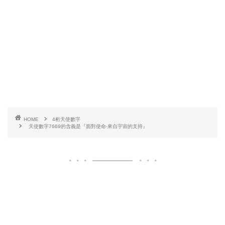
HOME
4桁天使數字
天使數字7669的含義是『面對使命·來自宇宙的支持』