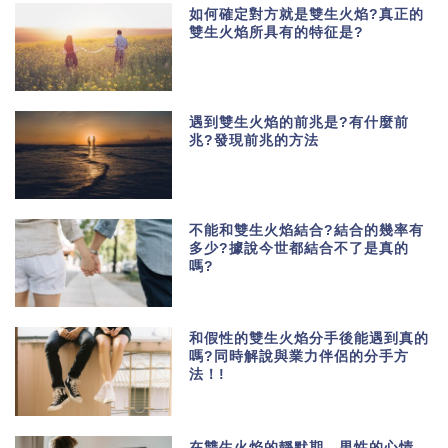
如何確定對方就是雙生火焰?真正的
雙生火焰所具有的特征是?
遇到雙生火焰的前兆是?有什麼前
兆?發現前兆的方法
不能和雙生火焰結合?結合的幾率有
多少?據說今世都結合不了是真的
嗎?
和假性的雙生火焰分手後能遇到真的
嗎?同時解說與業力伴侶的分手方
法！!
在雙生火焰的靜默期，男性的心情