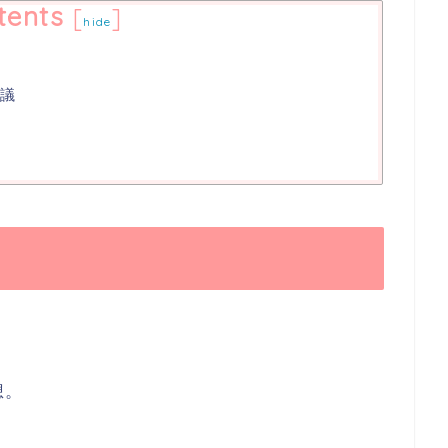
tents
[
]
hide
建議
想。