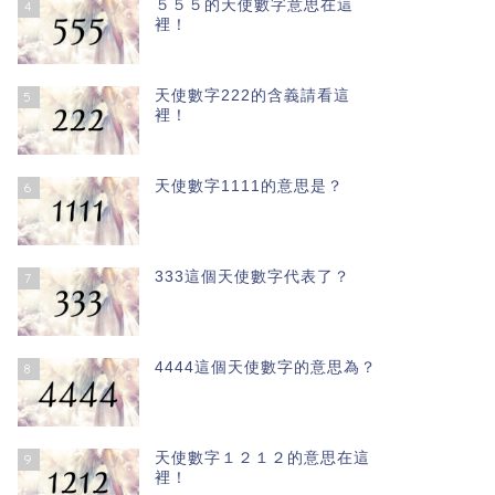
５５５的天使數字意思在這
4
裡！
天使數字222的含義請看這
5
裡！
天使數字1111的意思是？
6
333這個天使數字代表了？
7
4444這個天使數字的意思為？
8
天使數字１２１２的意思在這
9
裡！