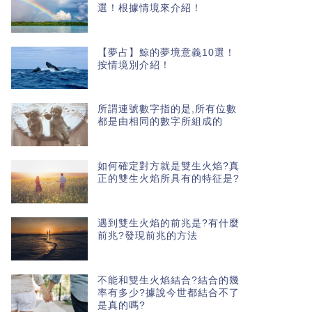
選！根據情境來介紹！
【夢占】鯨的夢境意義10選！
按情境別介紹！
所謂連號數字指的是,所有位數
都是由相同的數字所組成的
如何確定對方就是雙生火焰?真
正的雙生火焰所具有的特征是?
遇到雙生火焰的前兆是?有什麼
前兆?發現前兆的方法
不能和雙生火焰結合?結合的幾
率有多少?據說今世都結合不了
是真的嗎?