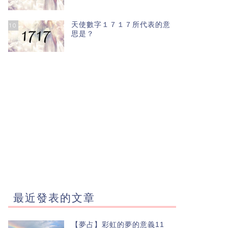
天使數字１７１７所代表的意
10
思是？
最近發表的文章
【夢占】彩虹的夢的意義11