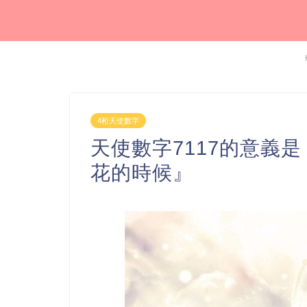
4桁天使數字
天使數字7117的意義
花的時候』