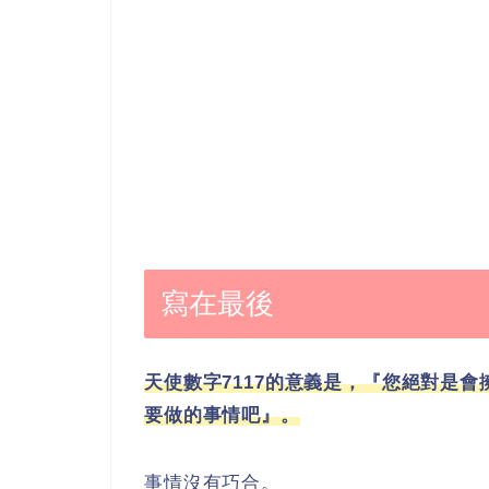
寫在最後
天使數字7117的意義是，『您絕對是
要做的事情吧』。
事情沒有巧合。