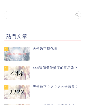
熱門文章
天使數字簡化圖
1
444這個天使數字的意思為？
2
天使數字２２２２的含義是？
3