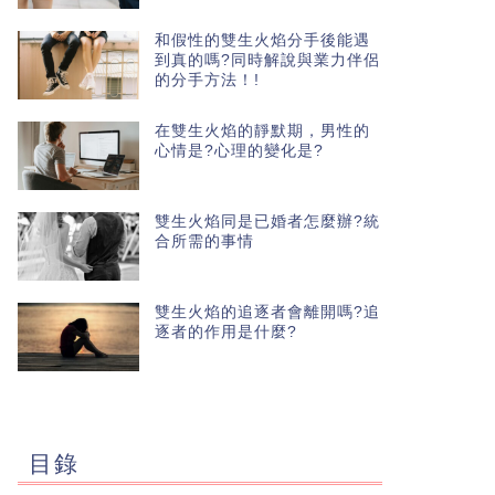
和假性的雙生火焰分手後能遇
到真的嗎?同時解說與業力伴侶
的分手方法！!
在雙生火焰的靜默期，男性的
心情是?心理的變化是?
雙生火焰同是已婚者怎麼辦?統
合所需的事情
雙生火焰的追逐者會離開嗎?追
逐者的作用是什麼?
目錄