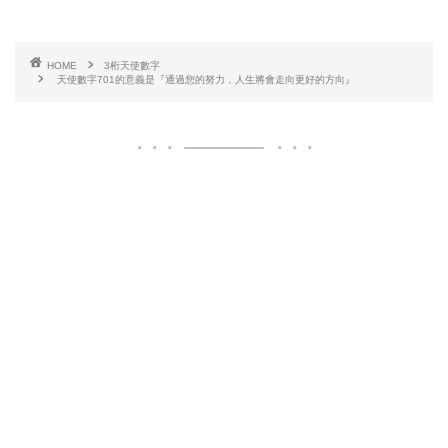
HOME
3桁天使數字
天使數字701的意義是『通過您的努力，人生將會走向更好的方向』