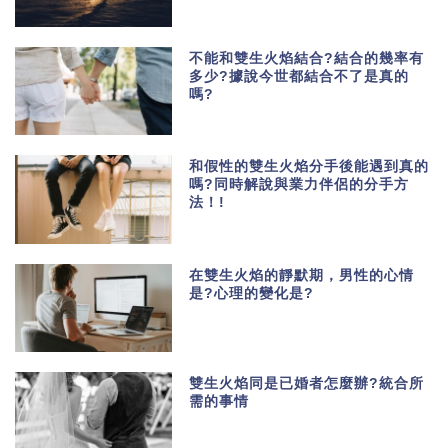
不能和雙生火焰結合?結合的幾率有
多少?據說今世都結合不了是真的
嗎?
和假性的雙生火焰分手後能遇到真的
嗎?同時解說與業力伴侶的分手方
法！!
在雙生火焰的靜默期，男性的心情
是?心理的變化是?
雙生火焰同是已婚者怎麼辦?統合所
需的事情