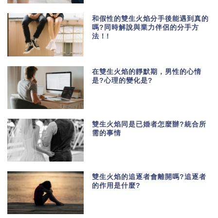
和假性的雙生火焰分手後能遇到真的
嗎?同時解說與業力伴侶的分手方
法！!
在雙生火焰的靜默期，男性的心情
是?心理的變化是?
雙生火焰同是已婚者怎麼辦?統合所
需的事情
雙生火焰的追逐者會離開嗎?追逐者
的作用是什麼?