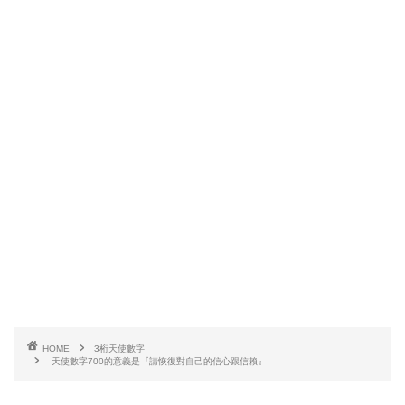
HOME
3桁天使數字
天使數字700的意義是『請恢復對自己的信心跟信賴』