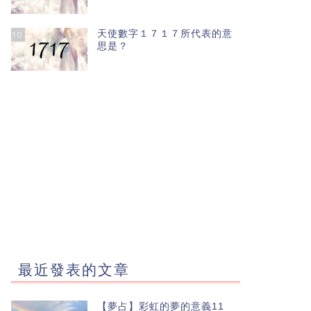
天使數字１７１７所代表的意
10
思是？
最近發表的文章
【夢占】彩虹的夢的意義11