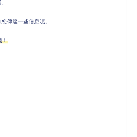
喔。
向您傳達一些信息呢。
義！