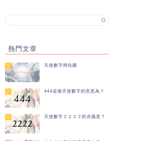
熱門文章
天使數字簡化圖
1
444這個天使數字的意思為？
2
天使數字２２２２的含義是？
3