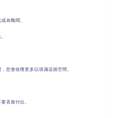
或成為醜聞。
出。
間，您會收穫更多以填滿這個空間。
不要吝嗇付出。