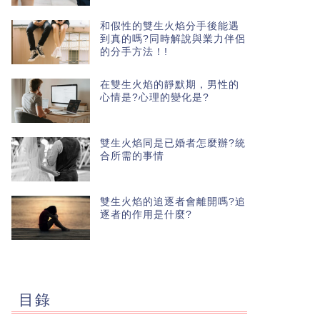
和假性的雙生火焰分手後能遇
到真的嗎?同時解說與業力伴侶
的分手方法！!
在雙生火焰的靜默期，男性的
心情是?心理的變化是?
雙生火焰同是已婚者怎麼辦?統
合所需的事情
雙生火焰的追逐者會離開嗎?追
逐者的作用是什麼?
目錄