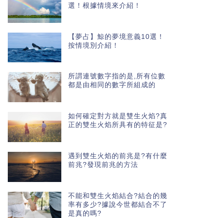
選！根據情境來介紹！
【夢占】鯨的夢境意義10選！
按情境別介紹！
所謂連號數字指的是,所有位數
都是由相同的數字所組成的
如何確定對方就是雙生火焰?真
正的雙生火焰所具有的特征是?
遇到雙生火焰的前兆是?有什麼
前兆?發現前兆的方法
不能和雙生火焰結合?結合的幾
率有多少?據說今世都結合不了
是真的嗎?