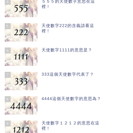
５５５的天使數字意思在這
4
裡！
天使數字222的含義請看這
5
裡！
天使數字1111的意思是？
6
333這個天使數字代表了？
7
4444這個天使數字的意思為？
8
天使數字１２１２的意思在這
9
裡！