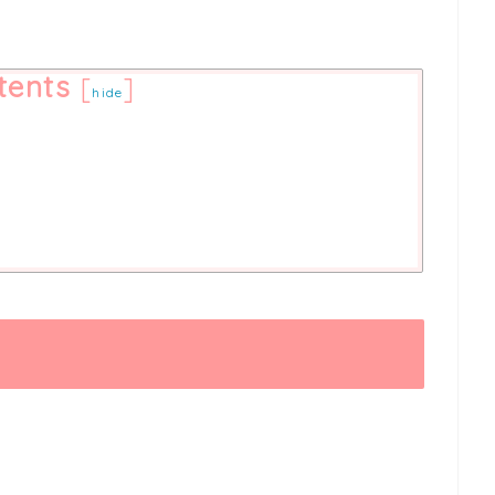
tents
[
]
hide
議