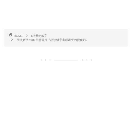
HOME
4桁天使數字
天使數字5500的意義是『請珍惜宇宙所產生的變化吧』