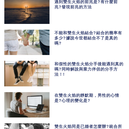
遇到雙生火焰的前兆是?有什麼前
兆?發現前兆的方法
不能和雙生火焰結合?結合的幾率有
多少?據說今世都結合不了是真的
嗎?
和假性的雙生火焰分手後能遇到真的
嗎?同時解說與業力伴侶的分手方
法！!
在雙生火焰的靜默期，男性的心情
是?心理的變化是?
雙生火焰同是已婚者怎麼辦?統合所