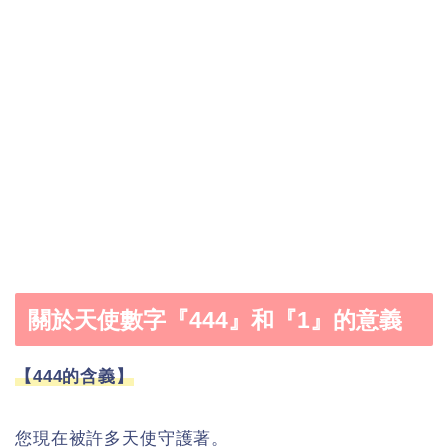
關於天使數字『444』和『1』的意義
【444的含義】
您現在被許多天使守護著。