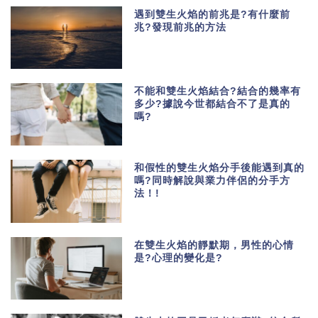
遇到雙生火焰的前兆是?有什麼前
兆?發現前兆的方法
不能和雙生火焰結合?結合的幾率有
多少?據說今世都結合不了是真的
嗎?
和假性的雙生火焰分手後能遇到真的
嗎?同時解說與業力伴侶的分手方
法！!
在雙生火焰的靜默期，男性的心情
是?心理的變化是?