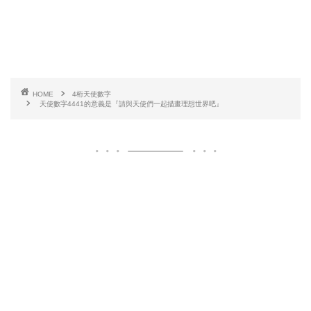
HOME
4桁天使數字
天使數字4441的意義是『請與天使們一起描畫理想世界吧』