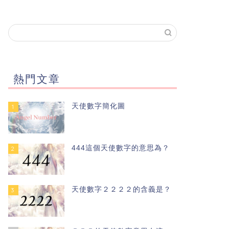
熱門文章
天使數字簡化圖
1
444這個天使數字的意思為？
2
天使數字２２２２的含義是？
3