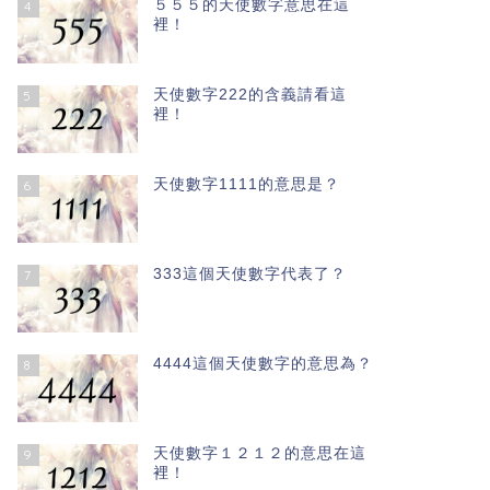
５５５的天使數字意思在這
4
裡！
天使數字222的含義請看這
5
裡！
天使數字1111的意思是？
6
333這個天使數字代表了？
7
4444這個天使數字的意思為？
8
天使數字１２１２的意思在這
9
裡！