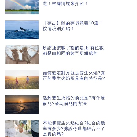
選！根據情境來介紹！
【夢占】鯨的夢境意義10選！
按情境別介紹！
所謂連號數字指的是,所有位數
都是由相同的數字所組成的
如何確定對方就是雙生火焰?真
正的雙生火焰所具有的特征是?
遇到雙生火焰的前兆是?有什麼
前兆?發現前兆的方法
不能和雙生火焰結合?結合的幾
率有多少?據說今世都結合不了
是真的嗎?