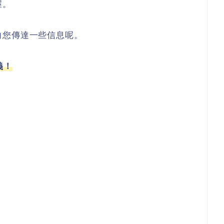
喔。
向您傳達一些信息呢。
義！