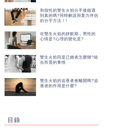
和假性的雙生火焰分手後能遇
到真的嗎?同時解說與業力伴侶
的分手方法！!
在雙生火焰的靜默期，男性的
心情是?心理的變化是?
雙生火焰同是已婚者怎麼辦?統
合所需的事情
雙生火焰的追逐者會離開嗎?追
逐者的作用是什麼?
目錄