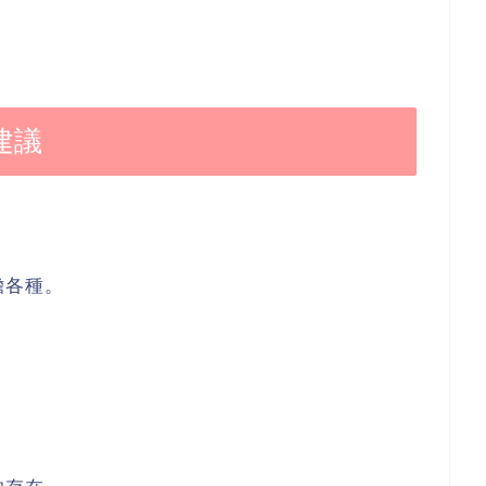
建議
擔各種。
，