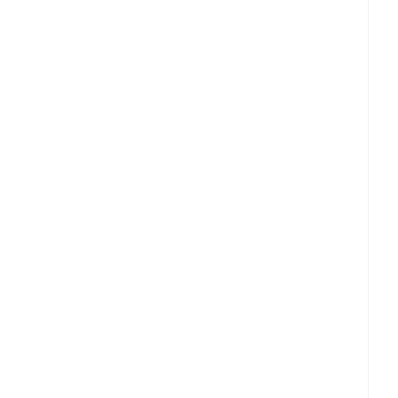
。
。
。