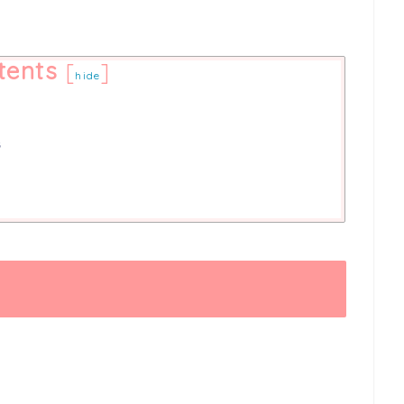
tents
[
]
hide
議