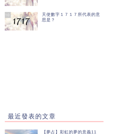
天使數字１７１７所代表的意
10
思是？
最近發表的文章
【夢占】彩虹的夢的意義11