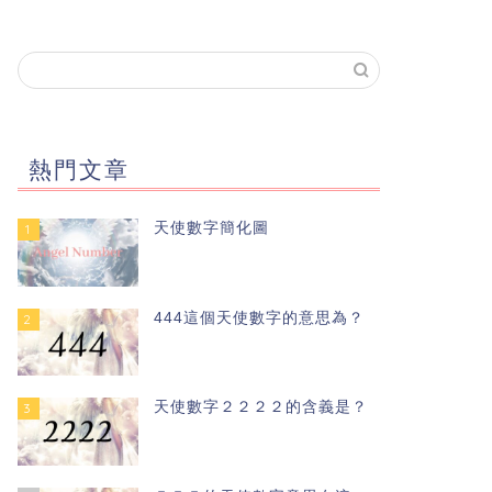
熱門文章
天使數字簡化圖
1
444這個天使數字的意思為？
2
天使數字２２２２的含義是？
3