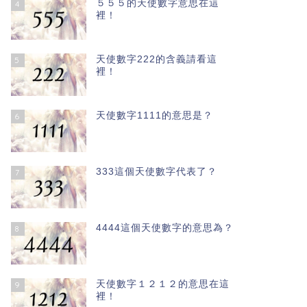
５５５的天使數字意思在這
4
裡！
天使數字222的含義請看這
5
裡！
天使數字1111的意思是？
6
333這個天使數字代表了？
7
4444這個天使數字的意思為？
8
天使數字１２１２的意思在這
9
裡！