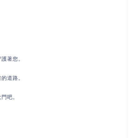
守護著您。
確的道路。
大門吧。