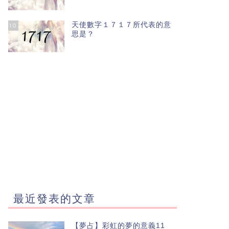
天使數字１７１７所代表的意
10
思是？
最近發表的文章
【夢占】彩虹的夢的意義11