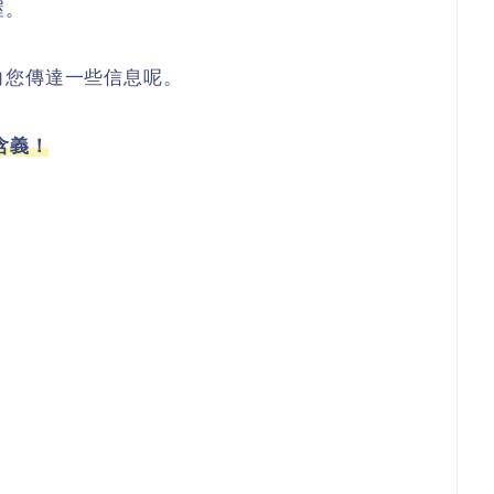
喔。
向您傳達一些信息呢。
含義！