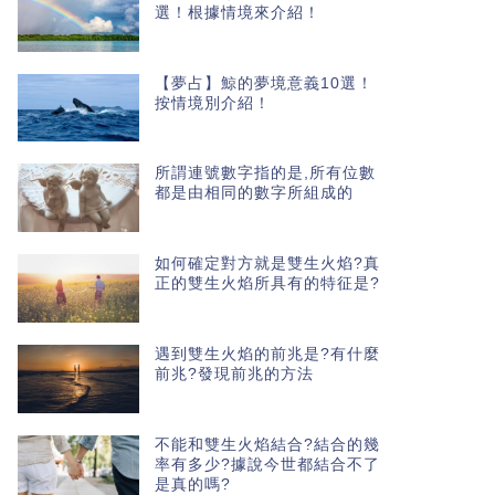
選！根據情境來介紹！
【夢占】鯨的夢境意義10選！
按情境別介紹！
所謂連號數字指的是,所有位數
都是由相同的數字所組成的
如何確定對方就是雙生火焰?真
正的雙生火焰所具有的特征是?
遇到雙生火焰的前兆是?有什麼
前兆?發現前兆的方法
不能和雙生火焰結合?結合的幾
率有多少?據說今世都結合不了
是真的嗎?