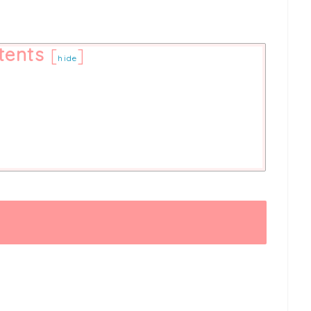
tents
[
]
hide