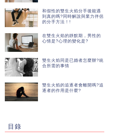
和假性的雙生火焰分手後能遇
到真的嗎?同時解說與業力伴侶
的分手方法！!
在雙生火焰的靜默期，男性的
心情是?心理的變化是?
雙生火焰同是已婚者怎麼辦?統
合所需的事情
雙生火焰的追逐者會離開嗎?追
逐者的作用是什麼?
目錄