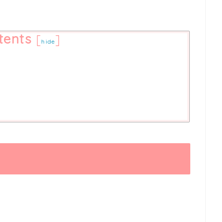
tents
[
]
hide