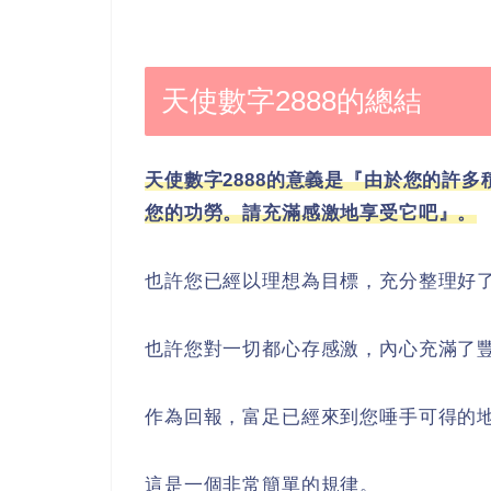
天使數字2888的總結
天使數字2888的意義是『由於您的許
您的功勞。請充滿感激地享受它吧』。
也許您已經以理想為目標，充分整理好
也許您對一切都心存感激，內心充滿了
作為回報，富足已經來到您唾手可得的
這是一個非常簡單的規律。