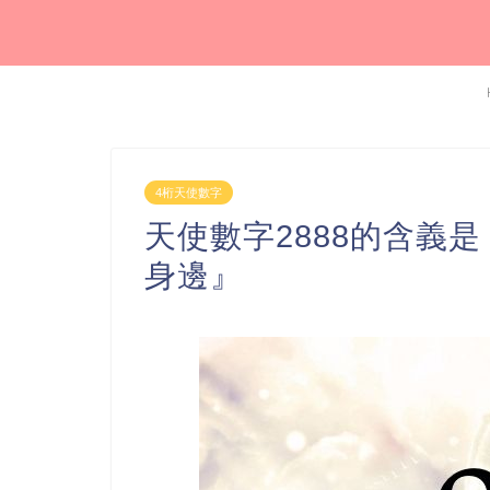
4桁天使數字
天使數字2888的含義
身邊』