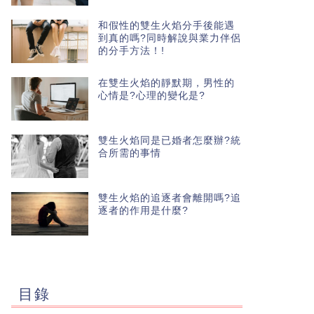
和假性的雙生火焰分手後能遇
到真的嗎?同時解說與業力伴侶
的分手方法！!
在雙生火焰的靜默期，男性的
心情是?心理的變化是?
雙生火焰同是已婚者怎麼辦?統
合所需的事情
雙生火焰的追逐者會離開嗎?追
逐者的作用是什麼?
目錄