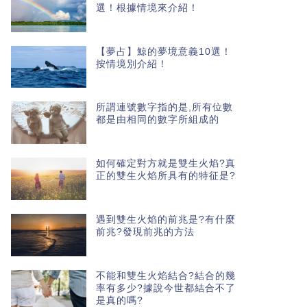
選！根據情境來介紹！
【夢占】鯨的夢境意義10選！
按情境別介紹！
所謂連號數字指的是,所有位數
都是由相同的數字所組成的
如何確定對方就是雙生火焰?真
正的雙生火焰所具有的特征是?
遇到雙生火焰的前兆是?有什麼
前兆?發現前兆的方法
不能和雙生火焰結合?結合的幾
率有多少?據說今世都結合不了
是真的嗎?