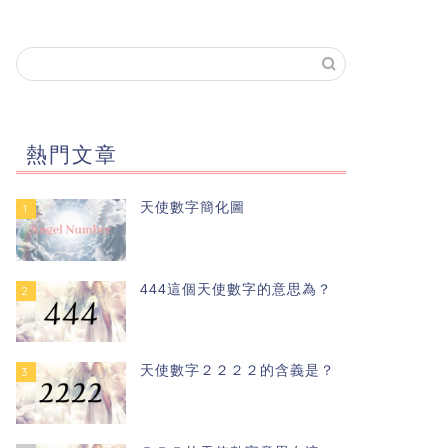
熱門文章
天使數字簡化圖
1
444這個天使數字的意思為？
2
天使數字２２２２的含義是？
3