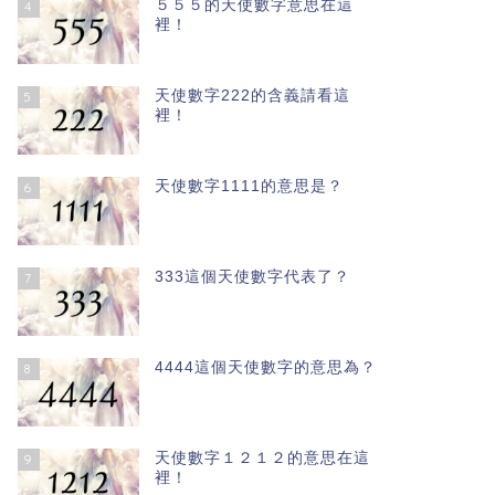
５５５的天使數字意思在這
4
裡！
天使數字222的含義請看這
5
裡！
天使數字1111的意思是？
6
333這個天使數字代表了？
7
4444這個天使數字的意思為？
8
天使數字１２１２的意思在這
9
裡！