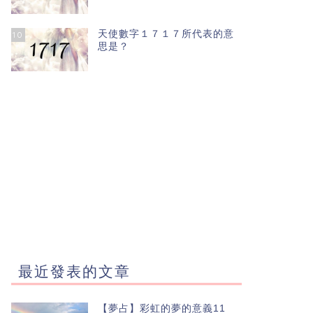
天使數字１７１７所代表的意
10
思是？
最近發表的文章
【夢占】彩虹的夢的意義11