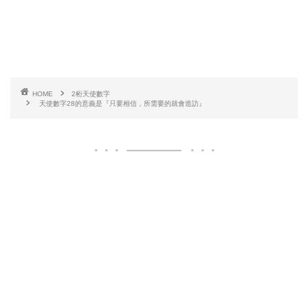
HOME
2桁天使數字
天使數字28的意義是『只要相信，所需要的就會造訪』