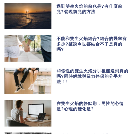
遇到雙生火焰的前兆是?有什麼前
兆?發現前兆的方法
不能和雙生火焰結合?結合的幾率有
多少?據說今世都結合不了是真的
嗎?
和假性的雙生火焰分手後能遇到真的
嗎?同時解說與業力伴侶的分手方
法！!
在雙生火焰的靜默期，男性的心情
是?心理的變化是?