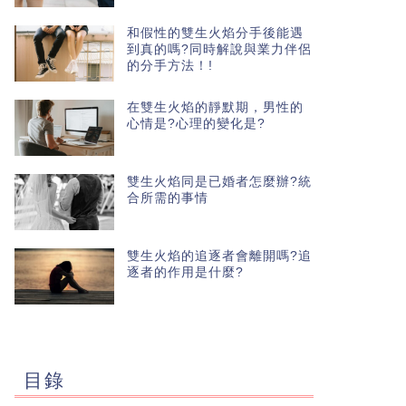
和假性的雙生火焰分手後能遇
到真的嗎?同時解說與業力伴侶
的分手方法！!
在雙生火焰的靜默期，男性的
心情是?心理的變化是?
雙生火焰同是已婚者怎麼辦?統
合所需的事情
雙生火焰的追逐者會離開嗎?追
逐者的作用是什麼?
目錄