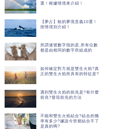
選！根據情境來介紹！
【夢占】鯨的夢境意義10選！
按情境別介紹！
所謂連號數字指的是,所有位數
都是由相同的數字所組成的
如何確定對方就是雙生火焰?真
正的雙生火焰所具有的特征是?
遇到雙生火焰的前兆是?有什麼
前兆?發現前兆的方法
不能和雙生火焰結合?結合的幾
率有多少?據說今世都結合不了
是真的嗎?