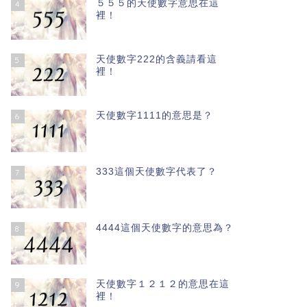
５５５的天使數字意思在這
4
裡！
天使數字222的含義請看這
5
裡！
天使數字1111的意思是？
6
333這個天使數字代表了？
7
4444這個天使數字的意思為？
8
天使數字１２１２的意思在這
9
裡！