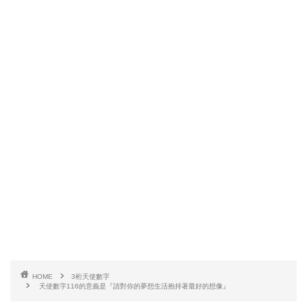
HOME
3桁天使數字
天使數字116的意義是『請對你的夢想生活抱持著最好的想像』