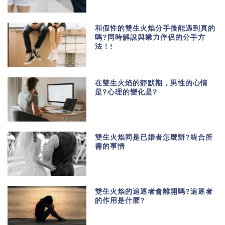
和假性的雙生火焰分手後能遇到真的
嗎?同時解說與業力伴侶的分手方
法！!
在雙生火焰的靜默期，男性的心情
是?心理的變化是?
雙生火焰同是已婚者怎麼辦?統合所
需的事情
雙生火焰的追逐者會離開嗎?追逐者
的作用是什麼?